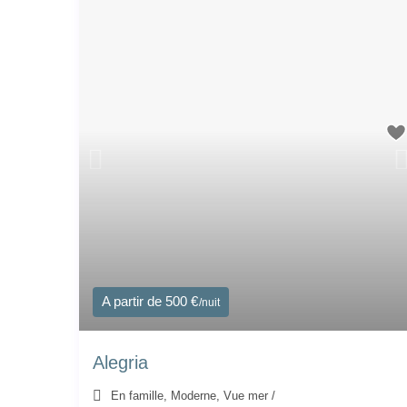
A partir de 500 €
/nuit
Alegria
En famille
,
Moderne
,
Vue mer
/