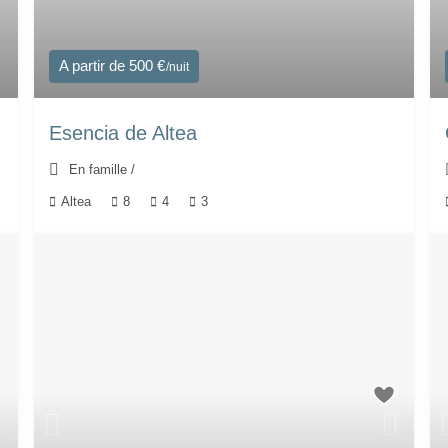
A partir de 500 €
/nuit
Esencia de Altea
En famille
/
Altea
8
4
3