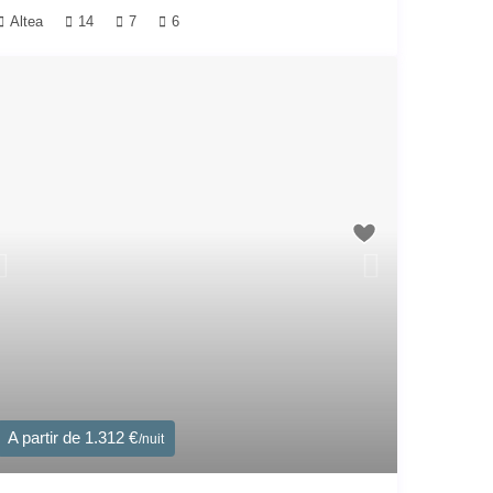
Altea
14
7
6
A partir de 1.312 €
/nuit