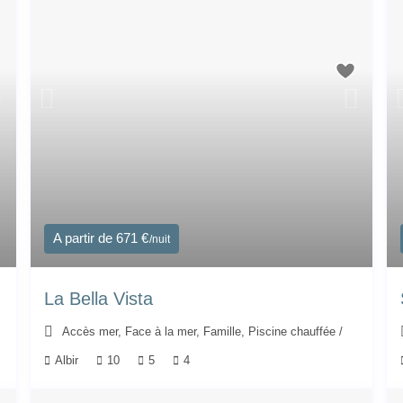
A partir de 671 €
/nuit
La Bella Vista
Accès mer
,
Face à la mer
,
Famille
,
Piscine chauffée
/
Albir
10
5
4