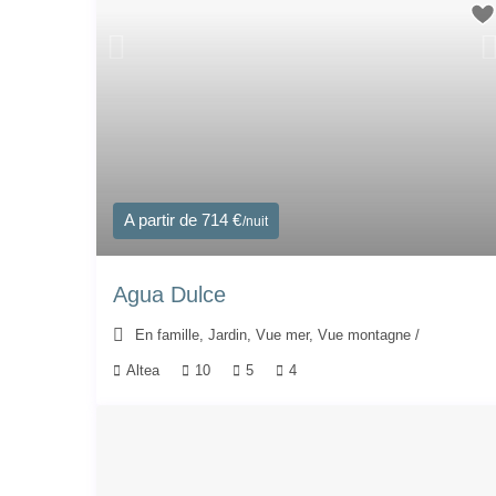
A partir de 714 €
/nuit
Agua Dulce
En famille
,
Jardin
,
Vue mer
,
Vue montagne
/
Altea
10
5
4