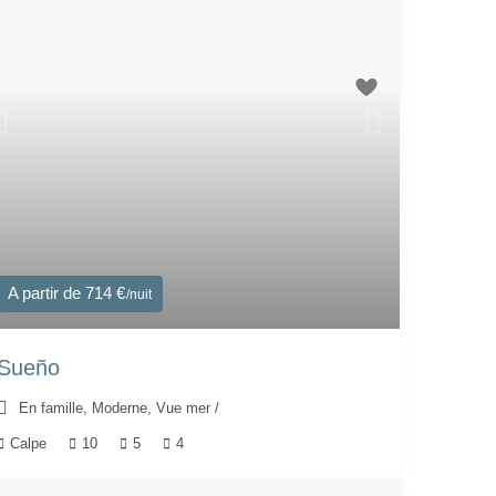
A partir de 714 €
/nuit
Sueño
En famille
,
Moderne
,
Vue mer
/
Calpe
10
5
4