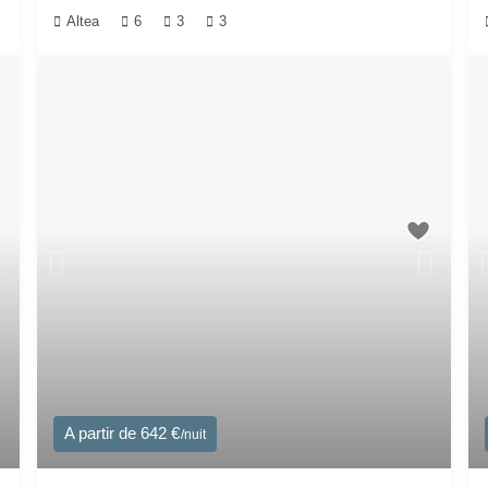
Altea
6
3
3
A partir de 642 €
/nuit