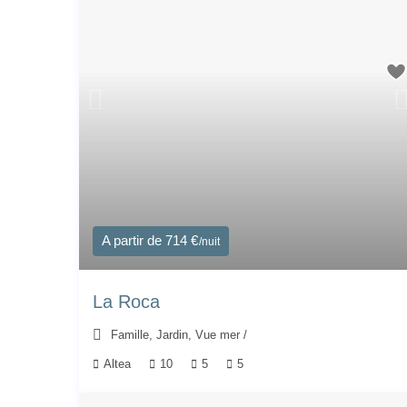
A partir de 714 €
/nuit
La Roca
Famille
,
Jardin
,
Vue mer
/
Altea
10
5
5