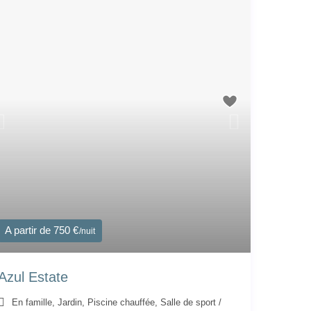
A partir de 750 €
/nuit
Azul Estate
En famille
,
Jardin
,
Piscine chauffée
,
Salle de sport
/