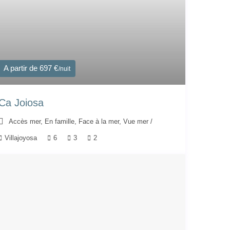
A partir de 697 €
/nuit
Ca Joiosa
Accès mer
,
En famille
,
Face à la mer
,
Vue mer
/
Villajoyosa
6
3
2