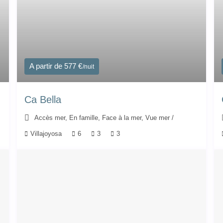
A partir de 577 €
/nuit
Ca Bella
Accès mer
,
En famille
,
Face à la mer
,
Vue mer
/
Villajoyosa
6
3
3