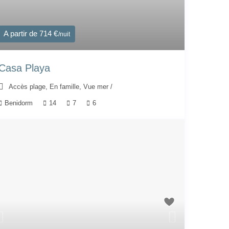
A partir de 714 €
/nuit
Casa Playa
Accès plage
,
En famille
,
Vue mer
/
Benidorm
14
7
6