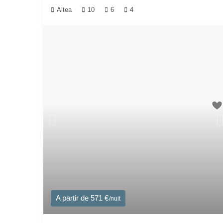
Altea
10
6
4
A partir de 571 €
/nuit