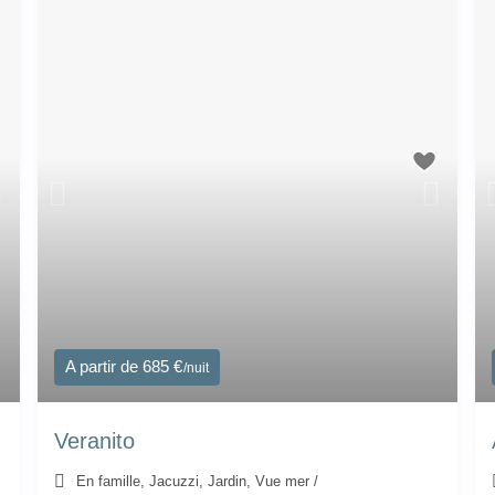
A partir de 685 €
/nuit
Veranito
En famille
,
Jacuzzi
,
Jardin
,
Vue mer
/