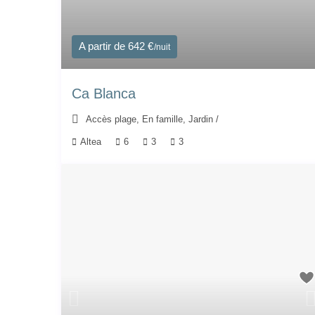
A partir de 642 €
/nuit
Ca Blanca
Accès plage
,
En famille
,
Jardin
/
Altea
6
3
3