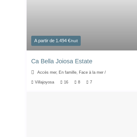
A partir de 1.494 €
/nuit
Ca Bella Joiosa Estate
Accès mer
,
En famille
,
Face à la mer
/
Villajoyosa
16
8
7