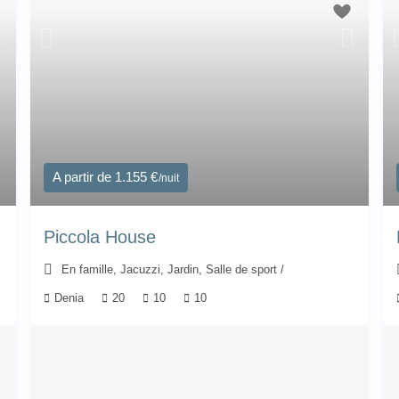
A partir de 1.155 €
/nuit
Piccola House
En famille
,
Jacuzzi
,
Jardin
,
Salle de sport
/
Denia
20
10
10