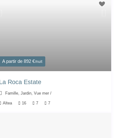
A partir de 892 €
/nuit
La Roca Estate
Famille
,
Jardin
,
Vue mer
/
Altea
16
7
7