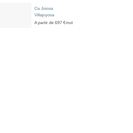
Ca Joiosa
Villajoyosa
A partir de 697 €
/nuit