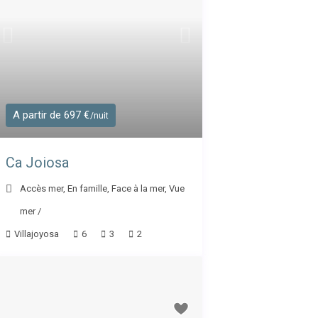
A partir de 697 €
/nuit
Ca Joiosa
Accès mer
,
En famille
,
Face à la mer
,
Vue
mer
/
Villajoyosa
6
3
2