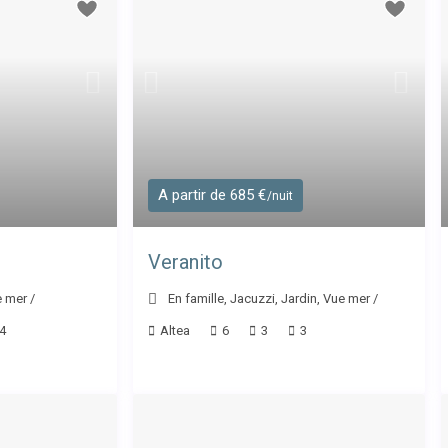
A partir de 685 €
/nuit
Veranito
 mer
/
En famille
,
Jacuzzi
,
Jardin
,
Vue mer
/
4
Altea
6
3
3