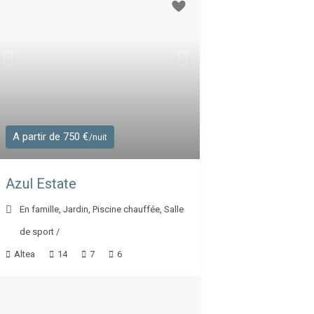
A partir de 750 €
/nuit
Azul Estate
En famille
,
Jardin
,
Piscine chauffée
,
Salle
de sport
/
Altea
14
7
6