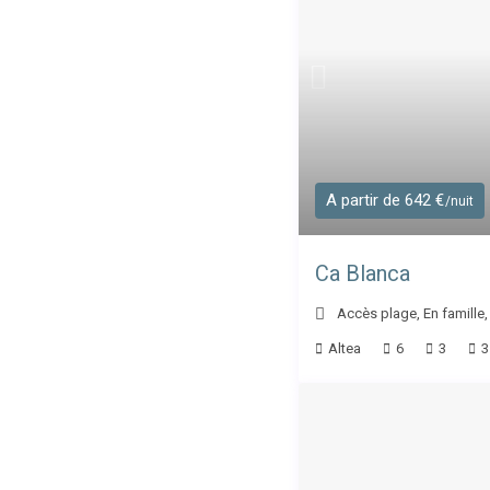
A partir de 642 €
/nuit
Ca Blanca
Accès plage
,
En famille
Altea
6
3
3