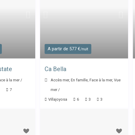
A partir de 577 €
/nuit
state
Ca Bella
ace à la mer
/
Accès mer
,
En famille
,
Face à la mer
,
Vue
7
mer
/
Villajoyosa
6
3
3