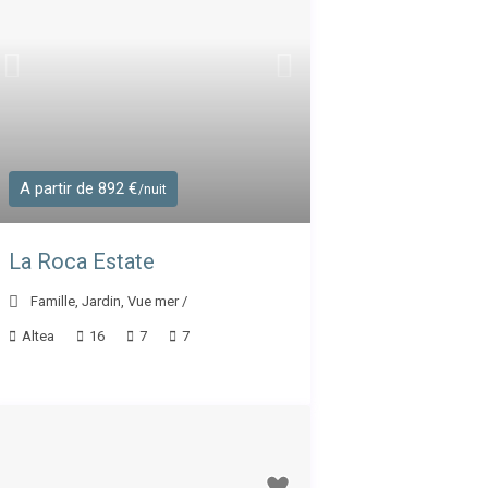
A partir de 892 €
/nuit
La Roca Estate
Famille
,
Jardin
,
Vue mer
/
Altea
16
7
7