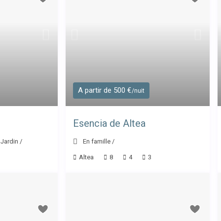
A partir de 500 €
/nuit
Esencia de Altea
,
Jardin
/
En famille
/
Altea
8
4
3