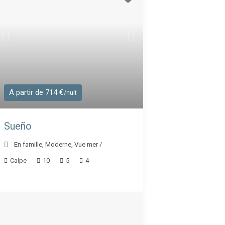
A partir de 714 €
/nuit
Sueño
En famille
,
Moderne
,
Vue mer
/
Calpe
10
5
4