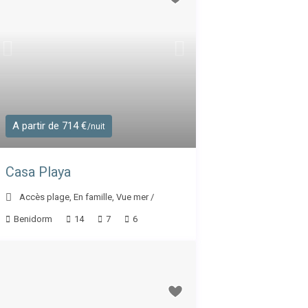
A partir de 714 €
/nuit
Casa Playa
Accès plage
,
En famille
,
Vue mer
/
Benidorm
14
7
6