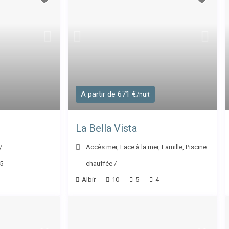
A partir de 671 €
/nuit
La Bella Vista
/
Accès mer
,
Face à la mer
,
Famille
,
Piscine
5
chauffée
/
Albir
10
5
4