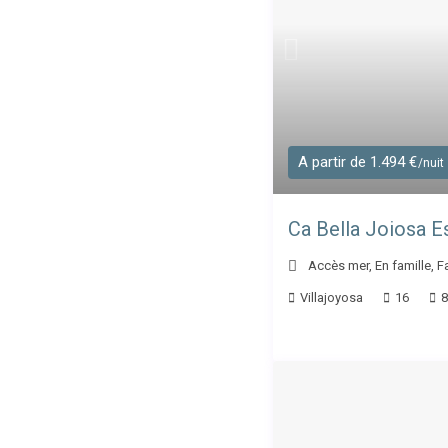
A partir de 1.494 €
/nuit
Ca Bella Joiosa E
Accès mer
,
En famille
,
F
Villajoyosa
16
8