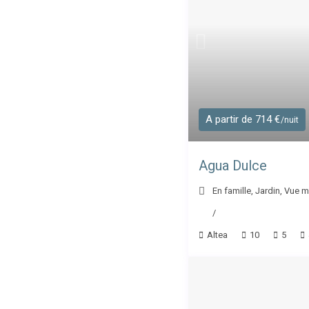
A partir de 714 €
/nuit
Agua Dulce
En famille
,
Jardin
,
Vue m
/
Altea
10
5