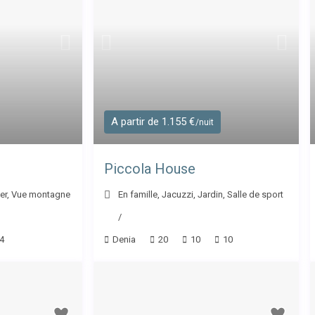
A partir de 1.155 €
/nuit
Piccola House
er
,
Vue montagne
En famille
,
Jacuzzi
,
Jardin
,
Salle de sport
/
4
Denia
20
10
10