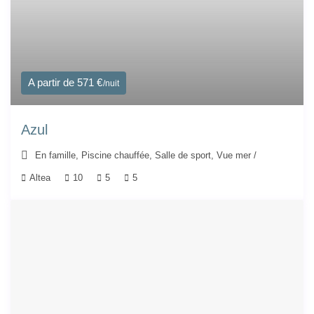
A partir de 571 €
/nuit
Azul
En famille
,
Piscine chauffée
,
Salle de sport
,
Vue mer
/
Altea
10
5
5