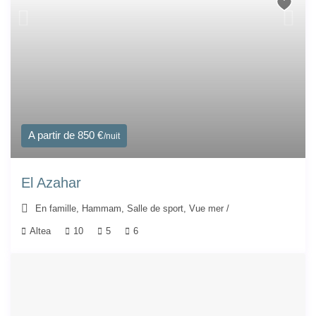
A partir de 850 €
/nuit
El Azahar
En famille
,
Hammam
,
Salle de sport
,
Vue mer
/
Altea
10
5
6