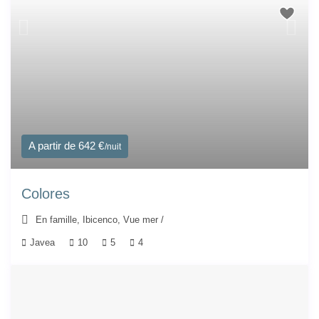
A partir de 642 €
/nuit
Colores
En famille
,
Ibicenco
,
Vue mer
/
Javea
10
5
4