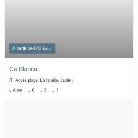
A partir de 642 €
/nuit
Ca Blanca
Accès plage
,
En famille
,
Jardin
/
Altea
6
3
3