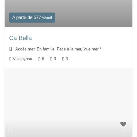
A partir de 577 €
/nuit
Ca Bella
Accès mer
,
En famille
,
Face à la mer
,
Vue mer
/
Villajoyosa
6
3
3