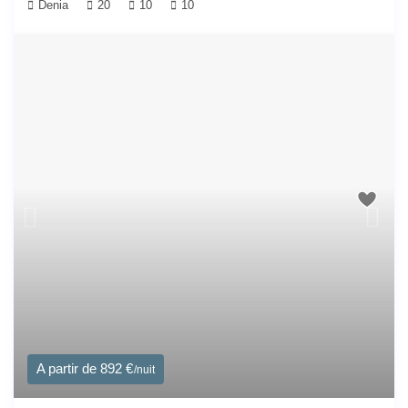
Denia
20
10
10
A partir de 892 €
/nuit