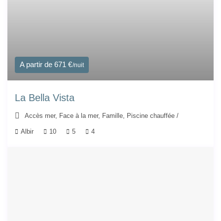
A partir de 671 €
/nuit
La Bella Vista
Accès mer
,
Face à la mer
,
Famille
,
Piscine chauffée
/
Albir
10
5
4