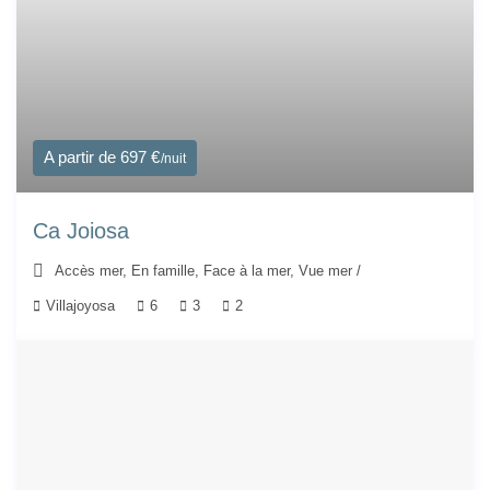
A partir de 697 €
/nuit
Ca Joiosa
Accès mer
,
En famille
,
Face à la mer
,
Vue mer
/
Villajoyosa
6
3
2