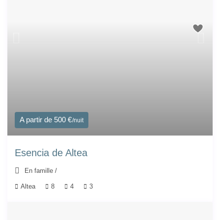
A partir de 500 €
/nuit
Esencia de Altea
En famille
/
Altea
8
4
3