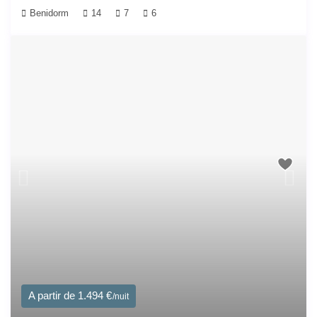
Benidorm
14
7
6
A partir de 1.494 €
/nuit