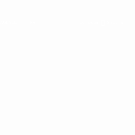
L’AGENCE
FR |
Connexion
S'inscrire