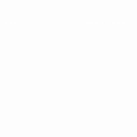
L’AGENCE
FR |
Connexion
S'inscrire