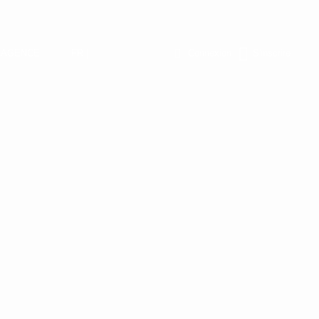
L’AGENCE
FR |
Connexion
S'inscrire