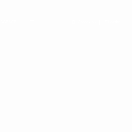
L’AGENCE
FR |
Connexion
S'inscrire