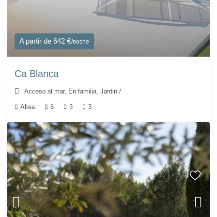
A partir de 642 €
/noche
Ca Blanca
Acceso al mar
,
En familia
,
Jardin
/
Altea
6
3
3