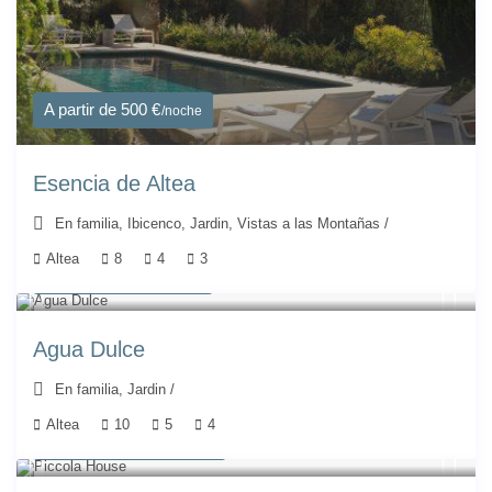
A partir de 500 €
/noche
Esencia de Altea
En familia
,
Ibicenco
,
Jardin
,
Vistas a las Montañas
/
Altea
8
4
3
A partir de 714 €
/noche
Agua Dulce
En familia
,
Jardin
/
Altea
10
5
4
A partir de 1.155 €
/noche