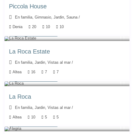
Piccola House
En familia
,
Gimnasio
,
Jardin
,
Sauna
/
Denia
20
10
10
A partir de 892 €
/noche
La Roca Estate
En familia
,
Jardin
,
Vistas al mar
/
Altea
16
7
7
A partir de 714 €
/noche
La Roca
En familia
,
Jardin
,
Vistas al mar
/
Altea
10
5
5
A partir de 500 €
/noche