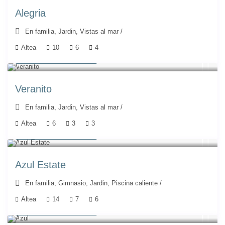
Alegria
En familia
,
Jardin
,
Vistas al mar
/
Altea
10
6
4
A partir de 685 €
/noche
Veranito
En familia
,
Jardin
,
Vistas al mar
/
Altea
6
3
3
A partir de 750 €
/noche
Azul Estate
En familia
,
Gimnasio
,
Jardin
,
Piscina caliente
/
Altea
14
7
6
A partir de 571 €
/noche