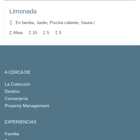
Limonada
En familia
,
Jardin
,
Piscina caliente
,
Sauna
/
Altea
10
5
5
A CERCA DE
La Colección
Destino
Conserjería
Property Management
EXPERIENCIAS
Familia