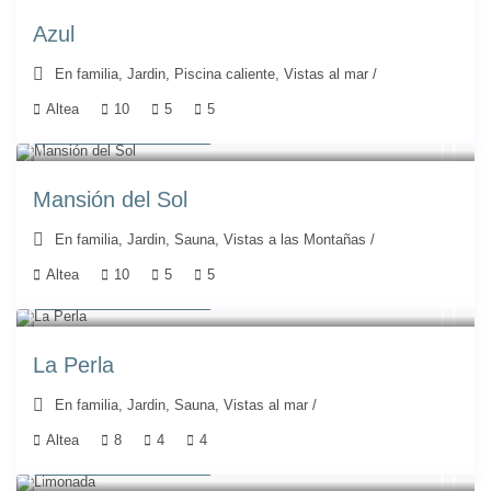
Azul
En familia
,
Jardin
,
Piscina caliente
,
Vistas al mar
/
Altea
10
5
5
A partir de 585 €
/noche
Mansión del Sol
En familia
,
Jardin
,
Sauna
,
Vistas a las Montañas
/
Altea
10
5
5
A partir de 946 €
/noche
La Perla
En familia
,
Jardin
,
Sauna
,
Vistas al mar
/
Altea
8
4
4
A partir de 778 €
/noche