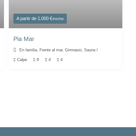
A partir de 1.000 €
/noche
Pia Mar
En familia
,
Frente al mar
,
Gimnasio
,
Sauna
/
Calpe
8
4
4