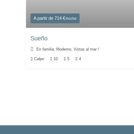
A partir de 714 €
/noche
Sueño
En familia
,
Moderno
,
Vistas al mar
/
Calpe
10
5
4