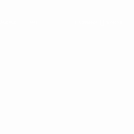
L’AGENCE
FR |
Connexion
S'inscrire