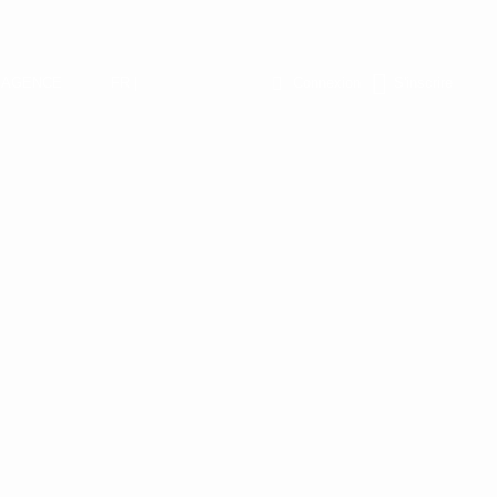
L’AGENCE
FR |
Connexion
S'inscrire